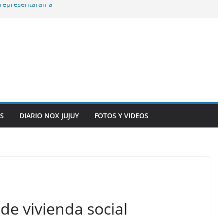
representarán a
n, inteligencia
o” en el CIC de
ara que los
solver problemas
y siete
S
DIARIO NOX JUJUY
FOTOS Y VIDEOS
e vivienda social