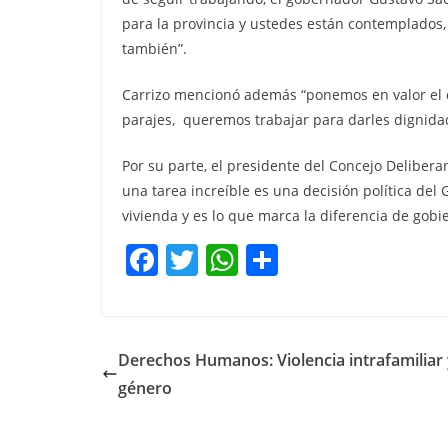
para la provincia y ustedes están contemplados,
también”.
Carrizo mencionó además “ponemos en valor el d
parajes, queremos trabajar para darles dignidad
Por su parte, el presidente del Concejo Delibera
una tarea increíble es una decisión política de
vivienda y es lo que marca la diferencia de gobi
F
T
W
C
a
w
h
o
c
itt
at
m
e
er
s
p
Derechos Humanos: Violencia intrafamiliar
b
A
ar
género
o
p
tir