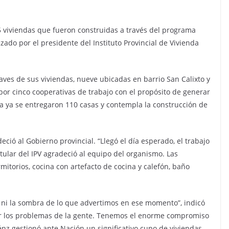
15 viviendas que fueron construidas a través del programa
zado por el presidente del Instituto Provincial de Vivienda
laves de sus viviendas, nueve ubicadas en barrio San Calixto y
por cinco cooperativas de trabajo con el propósito de generar
ma ya se entregaron 110 casas y contempla la construcción de
ció al Gobierno provincial. “Llegó el día esperado, el trabajo
itular del IPV agradeció al equipo del organismo. Las
itorios, cocina con artefacto de cocina y calefón, baño
 ni la sombra de lo que advertimos en ese momento”, indicó
olver los problemas de la gente. Tenemos el enorme compromiso
nz gestionó ante Nación un significativo cupo de viviendas