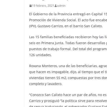
19 febrero, 2021
admin
El Gobierno de la Provincia entregó en Capital 
Promoción de Vivienda Social. El acto fue encabe
(IPV), Gustavo Carrizo, en el barrio San Calixto.
Las 15 familias beneficiadas recibieron hoy las l
seis en Primera Junta. Todas fueron desarrollas 
puestos de trabajo formal. Del total del progra
126 unidades.
Roxana Monteros, una de las beneficiarias, agrade
que hacen es impagable, dijo, al tiempo que el t
viviendas tienen 55 m2, compuestas por tres dorm
completo y lavadero.
“Conozco San Calixto hace un par de años, no es
Carrizo y prosiguió “la política sirve para res
de seguir trabajando, el gobernador Gustavo Saé