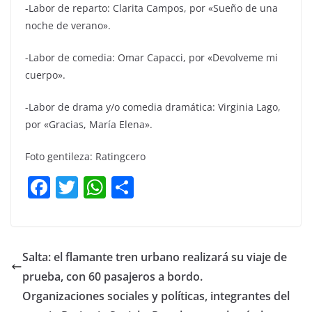
-Labor de reparto: Clarita Campos, por «Sueño de una
noche de verano».
-Labor de comedia: Omar Capacci, por «Devolveme mi
cuerpo».
-Labor de drama y/o comedia dramática: Virginia Lago,
por «Gracias, María Elena».
Foto gentileza: Ratingcero
F
T
W
C
a
w
h
o
c
itt
at
m
e
er
s
p
Salta: el flamante tren urbano realizará su viaje de
b
A
ar
prueba, con 60 pasajeros a bordo.
o
p
tir
Organizaciones sociales y políticas, integrantes del