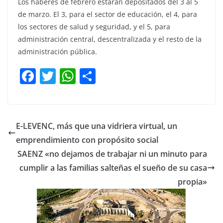
Los haberes de febrero estarán depositados del 3 al 5
de marzo. El 3, para el sector de educación, el 4, para
los sectores de salud y seguridad, y el 5, para
administración central, descentralizada y el resto de la
administración pública.
F
T
W
C
a
w
h
o
c
itt
at
m
e
er
s
p
E-LEVENC, más que una vidriera virtual, un
b
A
ar
emprendimiento con propósito social
o
p
tir
SAENZ «no dejamos de trabajar ni un minuto para
o
p
cumplir a las familias salteñas el sueño de su casa
propia»
k