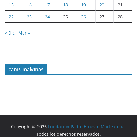
15
16
17
18
19
20
21
22
23
24
25
26
27
28
« Dic
Mar »
cams malvinas
Copyright © 2026
Fundación Padre Ernesto Martearena
.
Todos los derechos reservados.