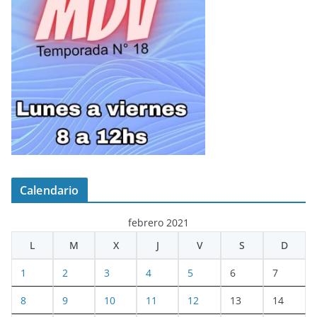
Calendario
febrero 2021
L
M
X
J
V
S
D
1
2
3
4
5
6
7
8
9
10
11
12
13
14