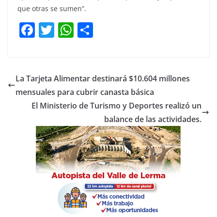
que otras se sumen”.
F
T
W
C
a
w
h
o
c
itt
at
m
e
er
s
p
La Tarjeta Alimentar destinará $10.604 millones
b
A
ar
mensuales para cubrir canasta básica
o
p
tir
El Ministerio de Turismo y Deportes realizó un
o
p
balance de las actividades.
k