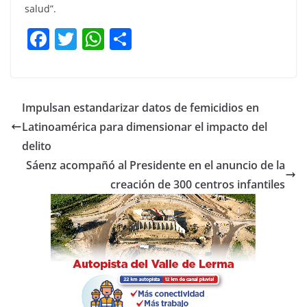
salud”.
F
T
W
C
a
w
h
o
c
itt
at
m
e
er
s
p
Impulsan estandarizar datos de femicidios en
b
A
ar
Latinoamérica para dimensionar el impacto del
o
p
tir
delito
o
p
Sáenz acompañó al Presidente en el anuncio de la
creación de 300 centros infantiles
k