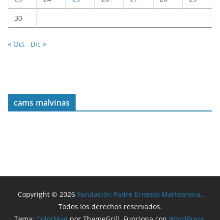
30
« Oct
Dic »
cams malvinas
Copyright © 2026
Fundación Padre Ernesto Martearena
.
Todos los derechos reservados.
Tema:
ColorMag
por ThemeGrill. Funciona con
WordPress
.