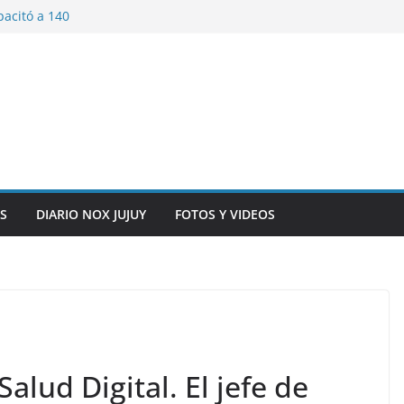
pacitó a 140
tín y Rivadavia
iversario de la
 de Bolivia
plaza 9 de Julio con
 a cursantes del
iocomunicaciones
ar sangre este
S
DIARIO NOX JUJUY
FOTOS Y VIDEOS
alud Digital. El jefe de