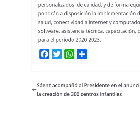
personalizados, de calidad, y de forma equi
pondrán a disposición la implementación de 
salud, conectividad a internet y computado
software, asistencia técnica, capacitación,
para el período 2020-2023.
F
T
W
C
a
w
h
o
c
itt
at
m
e
er
s
p
Sáenz acompañó al Presidente en el anunci
b
A
ar
la creación de 300 centros infantiles
o
p
tir
o
p
k