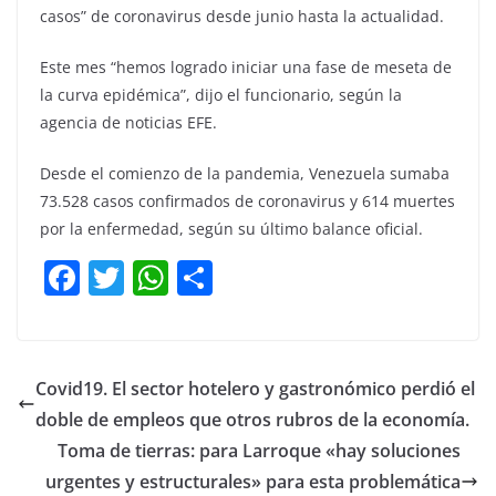
casos” de coronavirus desde junio hasta la actualidad.
Este mes “hemos logrado iniciar una fase de meseta de
la curva epidémica”, dijo el funcionario, según la
agencia de noticias EFE.
Desde el comienzo de la pandemia, Venezuela sumaba
73.528 casos confirmados de coronavirus y 614 muertes
por la enfermedad, según su último balance oficial.
F
T
W
C
a
w
h
o
c
itt
at
m
e
er
s
p
Covid19. El sector hotelero y gastronómico perdió el
b
A
ar
doble de empleos que otros rubros de la economía.
o
p
tir
Toma de tierras: para Larroque «hay soluciones
o
p
urgentes y estructurales» para esta problemática