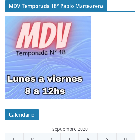
MDV Temporada 18° Pablo Martearena
Calendario
septiembre 2020
L
M
X
J
V
S
D