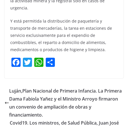
la actividad minera y la registral sólo en casos de
urgencia.
Y está permitida la distribución de paquetería y
transporte de mercaderías, la tarea en estaciones de
servicio exclusivamente para el expendio de
combustibles, el reparto a domicilio de alimentos,
medicamentos o productos de higiene y limpieza.
F
T
W
C
a
w
h
o
c
itt
at
m
e
er
s
p
Luján,Plan Nacional de Primera Infancia. La Primera
b
A
ar
Dama Fabiola Yañez y el Ministro Arroyo firmaron
o
p
tir
un convenio de ampliación de obras y
o
p
financiamiento.
Covid19. Los ministros, de Salud Pública, Juan José
k