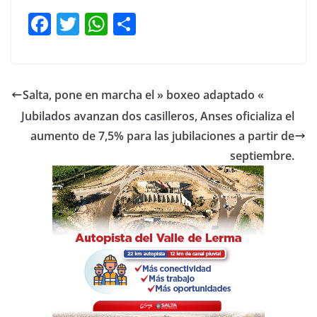
F
T
W
C
a
w
h
o
c
itt
at
m
e
er
s
p
Salta, pone en marcha el » boxeo adaptado «
b
A
ar
Jubilados avanzan dos casilleros, Anses oficializa el
o
p
tir
aumento de 7,5% para las jubilaciones a partir de
o
p
septiembre.
k