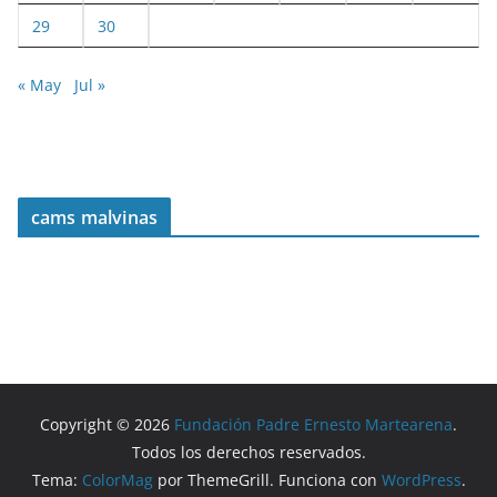
29
30
« May
Jul »
cams malvinas
Copyright © 2026
Fundación Padre Ernesto Martearena
.
Todos los derechos reservados.
Tema:
ColorMag
por ThemeGrill. Funciona con
WordPress
.