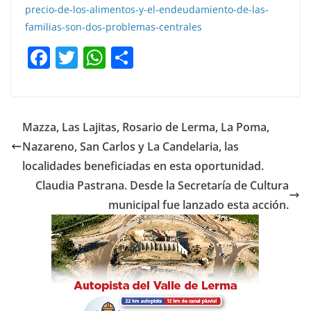
precio-de-los-alimentos-y-el-endeudamiento-de-las-
familias-son-dos-problemas-centrales
F
T
W
C
a
w
h
o
c
itt
at
m
e
er
s
p
Mazza, Las Lajitas, Rosario de Lerma, La Poma,
b
A
ar
Nazareno, San Carlos y La Candelaria, las
o
p
tir
localidades beneficiadas en esta oportunidad.
o
p
Claudia Pastrana. Desde la Secretaría de Cultura
municipal fue lanzado esta acción.
k