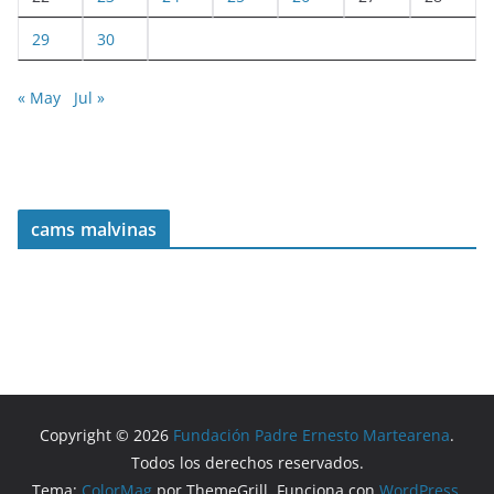
29
30
« May
Jul »
cams malvinas
Copyright © 2026
Fundación Padre Ernesto Martearena
.
Todos los derechos reservados.
Tema:
ColorMag
por ThemeGrill. Funciona con
WordPress
.