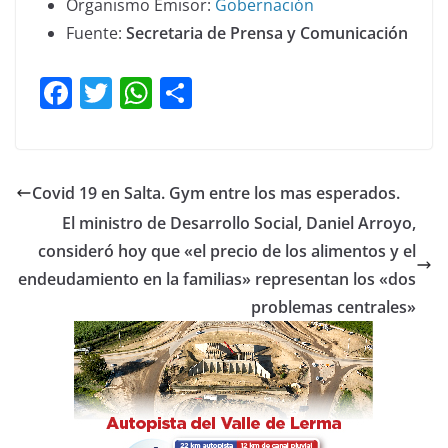
Organismo Emisor:
Gobernación
Fuente:
Secretaria de Prensa y Comunicación
F
T
W
C
a
w
h
o
c
itt
at
m
e
er
s
p
Covid 19 en Salta. Gym entre los mas esperados.
b
A
ar
El ministro de Desarrollo Social, Daniel Arroyo,
o
p
tir
consideró hoy que «el precio de los alimentos y el
o
p
endeudamiento en la familias» representan los «dos
k
problemas centrales»