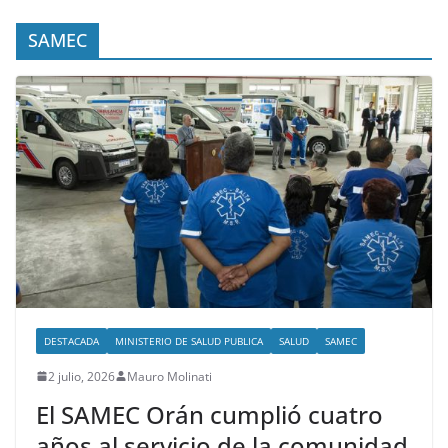
SAMEC
DESTACADA
MINISTERIO DE SALUD PUBLICA
SALUD
SAMEC
2 julio, 2026
Mauro Molinati
El SAMEC Orán cumplió cuatro
años al servicio de la comunidad