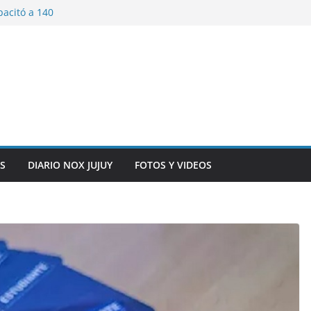
pacitó a 140
tín y Rivadavia
iversario de la
 de Bolivia
plaza 9 de Julio con
 a cursantes del
iocomunicaciones
ar sangre este
S
DIARIO NOX JUJUY
FOTOS Y VIDEOS