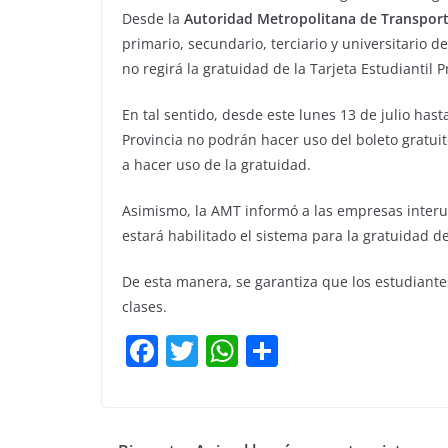
Desde la
Autoridad Metropolitana de Transport
primario, secundario, terciario y universitario d
no regirá la gratuidad de la Tarjeta Estudiantil Pr
En tal sentido, desde este lunes 13 de julio hasta
Provincia no podrán hacer uso del boleto gratuit
a hacer uso de la gratuidad.
Asimismo, la AMT informó a las empresas interu
estará habilitado el sistema para la gratuidad 
De esta manera, se garantiza que los estudiante
clases.
F
T
W
C
a
w
h
o
c
itt
at
m
e
er
s
p