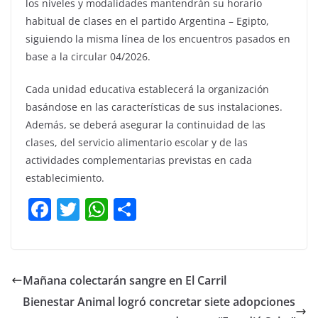
los niveles y modalidades mantendrán su horario
habitual de clases en el partido Argentina – Egipto,
siguiendo la misma línea de los encuentros pasados en
base a la circular 04/2026.
Cada unidad educativa establecerá la organización
basándose en las características de sus instalaciones.
Además, se deberá asegurar la continuidad de las
clases, del servicio alimentario escolar y de las
actividades complementarias previstas en cada
establecimiento.
F
T
W
C
a
w
h
o
c
itt
at
m
e
er
s
p
Mañana colectarán sangre en El Carril
b
A
ar
Bienestar Animal logró concretar siete adopciones