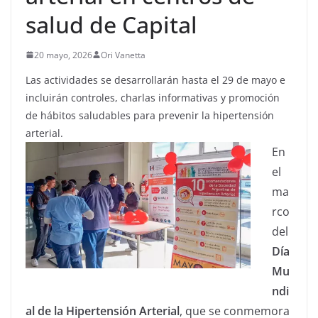
salud de Capital
20 mayo, 2026
Ori Vanetta
Las actividades se desarrollarán hasta el 29 de mayo e
incluirán controles, charlas informativas y promoción
de hábitos saludables para prevenir la hipertensión
arterial.
En
el
ma
rco
del
Día
Mu
ndi
al de la Hipertensión Arterial
, que se conmemora