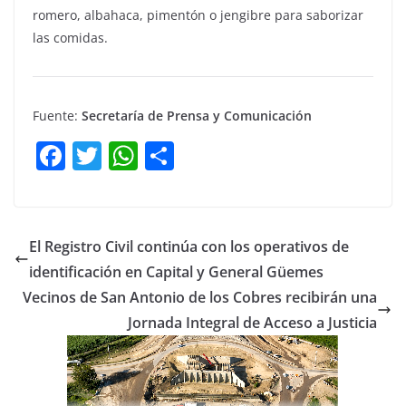
romero, albahaca, pimentón o jengibre para saborizar
las comidas.
Fuente:
Secretaría de Prensa y Comunicación
F
T
W
C
a
w
h
o
c
itt
at
m
e
er
s
p
El Registro Civil continúa con los operativos de
b
A
ar
identificación en Capital y General Güemes
o
p
tir
Vecinos de San Antonio de los Cobres recibirán una
o
p
Jornada Integral de Acceso a Justicia
k