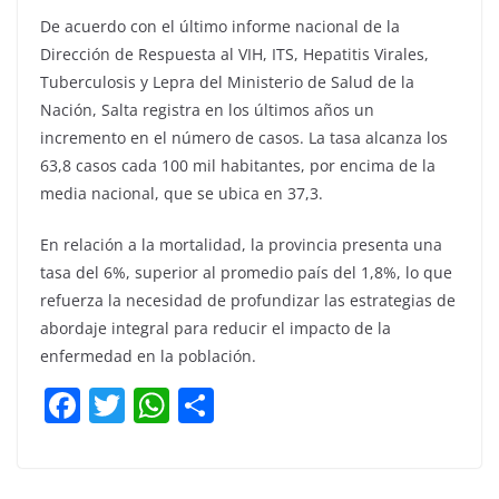
De acuerdo con el último informe nacional de la
Dirección de Respuesta al VIH, ITS, Hepatitis Virales,
Tuberculosis y Lepra del Ministerio de Salud de la
Nación, Salta registra en los últimos años un
incremento en el número de casos. La tasa alcanza los
63,8 casos cada 100 mil habitantes, por encima de la
media nacional, que se ubica en 37,3.
En relación a la mortalidad, la provincia presenta una
tasa del 6%, superior al promedio país del 1,8%, lo que
refuerza la necesidad de profundizar las estrategias de
abordaje integral para reducir el impacto de la
enfermedad en la población.
F
T
W
C
a
w
h
o
c
itt
at
m