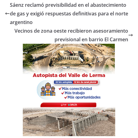
e
er
s
p
Sáenz reclamó previsibilidad en el abastecimiento
b
A
ar
de gas y exigió respuestas definitivas para el norte
o
p
tir
argentino
o
p
Vecinos de zona oeste recibieron asesoramiento
previsional en barrio El Carmen
k