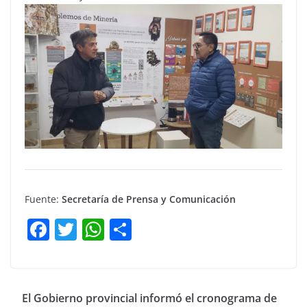
Fuente:
Secretaría de Prensa y Comunicación
F
T
W
C
a
w
h
o
c
itt
at
m
e
er
s
p
El Gobierno provincial informó el cronograma de