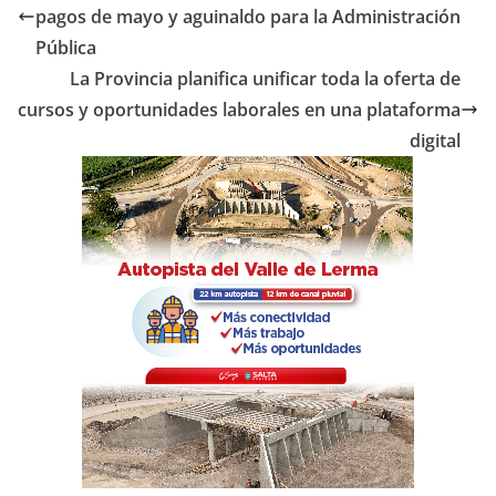
b
A
ar
pagos de mayo y aguinaldo para la Administración
o
p
tir
Pública
o
p
La Provincia planifica unificar toda la oferta de
cursos y oportunidades laborales en una plataforma
k
digital