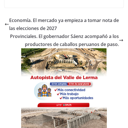
a
w
h
o
c
itt
at
m
e
er
s
p
Economía. El mercado ya empieza a tomar nota de
b
A
ar
las elecciones de 2027
o
p
tir
Provinciales. El gobernador Sáenz acompañó a los
o
p
productores de caballos peruanos de paso.
k