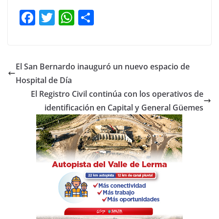
F
T
W
C
a
w
h
o
c
itt
at
m
e
er
s
p
El San Bernardo inauguró un nuevo espacio de
b
A
ar
Hospital de Día
o
p
tir
El Registro Civil continúa con los operativos de
o
p
identificación en Capital y General Güemes
k