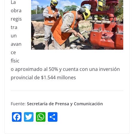
La
obra
regis
tra
un
avan
ce
físic
o aproximado al 50% y cuenta con una inversión
provincial de $1.544 millones
Fuente:
Secretaría de Prensa y Comunicación
F
T
W
C
a
w
h
o