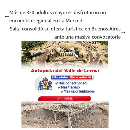
c
itt
at
m
e
er
s
p
Más de 320 adultos mayores disfrutaron un
b
A
ar
encuentro regional en La Merced
o
p
tir
Salta consolidó su oferta turística en Buenos Aires
o
p
ante una masiva convocatoria
k