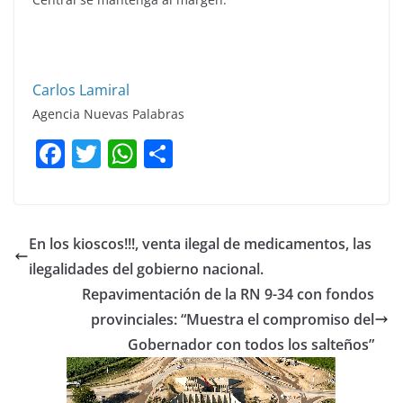
Carlos Lamiral
Agencia Nuevas Palabras
F
T
W
C
a
w
h
o
c
itt
at
m
e
er
s
p
En los kioscos!!!, venta ilegal de medicamentos, las
b
A
ar
ilegalidades del gobierno nacional.
o
p
tir
Repavimentación de la RN 9-34 con fondos
o
p
provinciales: “Muestra el compromiso del
Gobernador con todos los salteños”
k