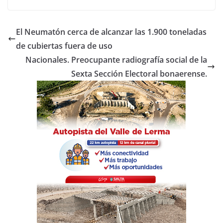
c
itt
at
m
e
er
s
p
El Neumatón cerca de alcanzar las 1.900 toneladas
b
A
ar
de cubiertas fuera de uso
o
p
tir
Nacionales. Preocupante radiografía social de la
o
p
Sexta Sección Electoral bonaerense.
k