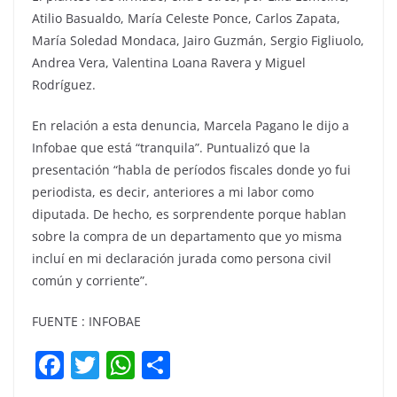
Atilio Basualdo, María Celeste Ponce, Carlos Zapata,
María Soledad Mondaca, Jairo Guzmán, Sergio Figliuolo,
Andrea Vera, Valentina Loana Ravera y Miguel
Rodríguez.
En relación a esta denuncia, Marcela Pagano le dijo a
Infobae que está “tranquila”. Puntualizó que la
presentación “habla de períodos fiscales donde yo fui
periodista, es decir, anteriores a mi labor como
diputada. De hecho, es sorprendente porque hablan
sobre la compra de un departamento que yo misma
incluí en mi declaración jurada como persona civil
común y corriente”.
FUENTE : INFOBAE
F
T
W
C
a
w
h
o