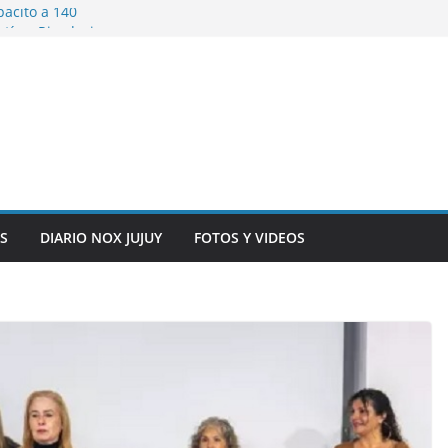
pacitó a 140
tín y Rivadavia
iversario de la
 de Bolivia
plaza 9 de Julio con
 a cursantes del
iocomunicaciones
ar sangre este
S
DIARIO NOX JUJUY
FOTOS Y VIDEOS