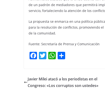
de un padrón de mediadores que permitirá imple
servicio, fortaleciendo la atención de los confli
La propuesta se enmarca en una política pública
para la resolución de conflictos, promoviendo el
de la comunidad.
Fuente: Secretaría de Prensa y Comunicación
F
T
W
C
a
w
h
o
c
itt
at
m
e
er
s
p
Javier Milei atacó a los periodistas en el
b
A
ar
Congreso: «Los corruptos son ustedes»
o
p
tir
o
p