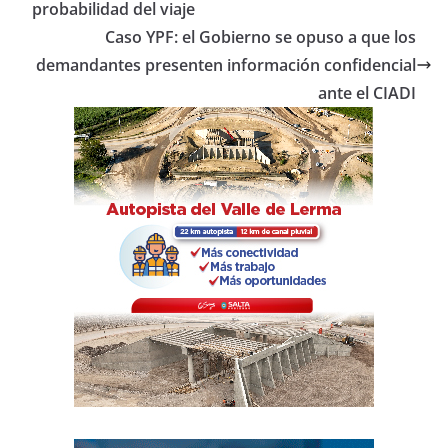
o
p
tir
probabilidad del viaje
o
p
Caso YPF: el Gobierno se opuso a que los
demandantes presenten información confidencial
k
ante el CIADI