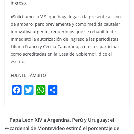
ingreso.
«Solicitamos a V.S. que haga lugar a la presente acción
de amparo, pero previamente y como medida cautelar
innovativa urgente, requerimos que se rehabilite de
inmediato la autorización de ingreso a las periodistas
Liliana Franco y Cecilia Camarano, a efectos participar
como acreditadas en la Casa de Gobierno», dice el
escrito.
FUENTE : ÁMBITO
F
T
W
C
a
w
h
o
c
itt
at
m
e
er
s
p
Papa León XIV a Argentina, Perú y Uruguay: el
b
A
ar
cardenal de Montevideo estimó el porcentaje de