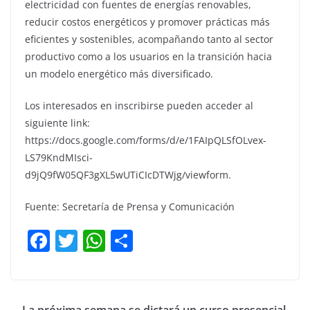
electricidad con fuentes de energías renovables,
reducir costos energéticos y promover prácticas más
eficientes y sostenibles, acompañando tanto al sector
productivo como a los usuarios en la transición hacia
un modelo energético más diversificado.
Los interesados en inscribirse pueden acceder al
siguiente link:
https://docs.google.com/forms/d/e/1FAIpQLSfOLvex-
LS79KndMIsci-
d9jQ9fW05QF3gXL5wUTiCIcDTWjg/viewform.
Fuente: Secretaría de Prensa y Comunicación
F
T
W
C
a
w
h
o
c
itt
at
m
e
er
s
p
La próxima semana se dictará un curso presencial