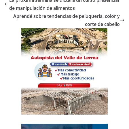
b
A
ar
de manipulación de alimentos
o
p
tir
Aprendé sobre tendencias de peluquería, color y
o
p
corte de cabello
k