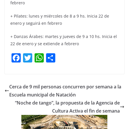
febrero
+ Pilates: lunes y miércoles de 8 a 9 hs. Inicia 22 de
enero y seguirá en febrero
+ Danzas Árabes: martes y jueves de 9 a 10 hs. Inicia el
22 de enero y se extiende a febrero
F
T
W
C
a
w
h
o
c
itt
at
m
e
er
s
p
Cerca de 9 mil personas concurren por semana a la
b
A
ar
Escuela municipal de Natación
o
p
tir
“Noche de tango”, la propuesta de la Agencia de
o
p
Cultura Activa el fin de semana
k