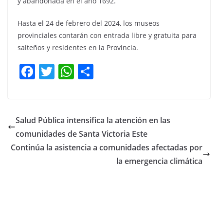
y abandonada en el año 1692.
Hasta el 24 de febrero del 2024, los museos
provinciales contarán con entrada libre y gratuita para
salteños y residentes en la Provincia.
F
T
W
C
a
w
h
o
c
itt
at
m
e
er
s
p
Salud Pública intensifica la atención en las
b
A
ar
comunidades de Santa Victoria Este
o
p
tir
Continúa la asistencia a comunidades afectadas por
o
p
la emergencia climática
k