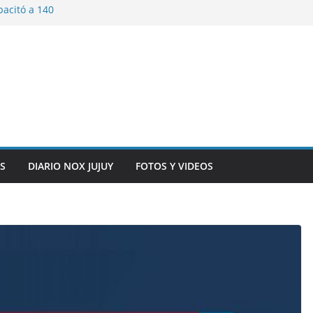
pacitó a 140
tín y Rivadavia
iversario de la
 de Bolivia
plaza 9 de Julio con
 a cursantes del
iocomunicaciones
ar sangre este
S
DIARIO NOX JUJUY
FOTOS Y VIDEOS