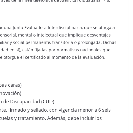
avés de la línea telefónica de Atención Ciudadana 148.
 una Junta Evaluadora Interdisciplinaria, que se otorga a
sensorial, mental o intelectual que implique desventajas
liar y social permanente, transitoria o prolongada. Dichas
edad en sí), están fijadas por normativas nacionales que
se otorgue el certificado al momento de la evaluación.
bas caras)
enovación)
ico de Discapacidad (CUD).
te, firmado y sellado, con vigencia menor a 6 seis
uelas y tratamiento. Además, debe incluir los
.