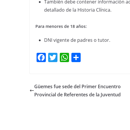
También debe contener información ace
detallado de la Historia Clínica.
Para menores de 18 años:
DNI vigente de padres o tutor.
F
T
W
C
a
w
h
o
c
itt
at
m
e
er
s
p
Güemes fue sede del Primer Encuentro
b
A
ar
Provincial de Referentes de la Juventud
o
p
tir
o
p
k