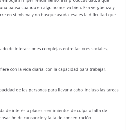
 empuja al hiper rendimiento, a la productividad, a que
na pausa cuando en algo no nos va bien. Esa vergüenza y
re en sí misma y no busque ayuda, esa es la dificultad que
tado de interacciones complejas entre factores sociales,
re con la vida diaria, con la capacidad para trabajar,
acidad de las personas para llevar a cabo, incluso las tareas
ida de interés o placer, sentimientos de culpa o falta de
sensación de cansancio y falta de concentración.