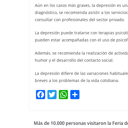
Aún en los casos más graves, la depresión es u
diagnóstico, se recomienda asistir a los servicio
consultar con profesionales del sector privado.
La depresión puede tratarse con terapias psicoló
pueden estar acompañadas con el uso de psicof
Además, se recomienda la realización de actividad
humor y el desarrollo del contacto social.
La depresión difiere de las variaciones habitua
breves a los problemas de la vida cotidiana.
F
T
W
C
a
w
h
o
c
itt
at
m
e
er
s
p
Más de 10.000 personas visitaron la Feria d