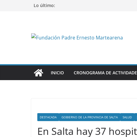
Saltar
Lo último:
al
contenido
INICIO
CRONOGRAMA DE ACTIVIDADE
DESTACADA
GOBIERNO DE LA PROVINCIA DE SALTA
SALUD
En Salta hay 37 hospit