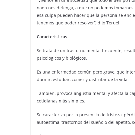
“Vivimos en una sociedad que todo el tiempo nos
nada nos detenga, a que no podemos tomarnos u
esa culpa pueden hacer que la persona se encier
tenemos que poder resolver”, dijo Teruel.
Características
Se trata de un trastorno mental frecuente, resul
psicológicos y biológicos.
Es una enfermedad común pero grave, que interfie
dormir, estudiar, comer y disfrutar de la vida.
También, provoca angustia mental y afecta la cap
cotidianas más simples.
Se caracteriza por la presencia de tristeza, pérd
autoestima, trastornos del sueño o del apetito, 