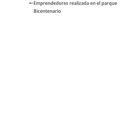
b
A
ar
Emprendedores realizada en el parque
o
p
tir
Bicentenario
o
p
k