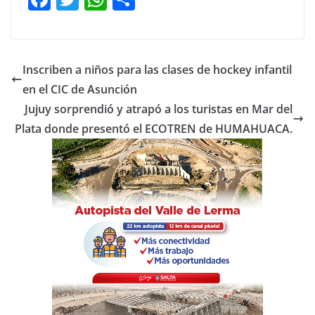
a
w
h
o
c
itt
at
m
e
er
s
p
Inscriben a niños para las clases de hockey infantil
b
A
ar
en el CIC de Asunción
o
p
tir
Jujuy sorprendió y atrapó a los turistas en Mar del
o
p
Plata donde presentó el ECOTREN de HUMAHUACA.
k