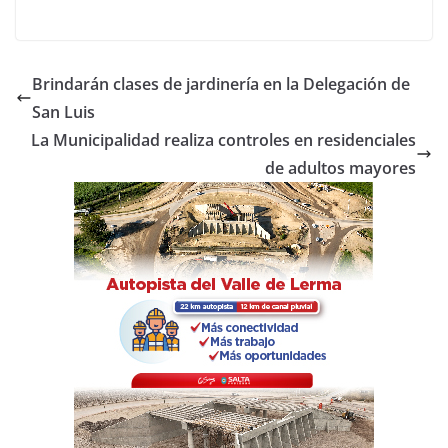
a
w
h
o
c
itt
at
m
e
er
s
p
Brindarán clases de jardinería en la Delegación de
b
A
ar
San Luis
o
p
tir
La Municipalidad realiza controles en residenciales
o
p
de adultos mayores
k