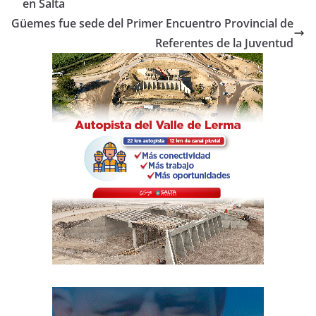
b
A
ar
en Salta
o
p
tir
Güemes fue sede del Primer Encuentro Provincial de
o
p
Referentes de la Juventud
k