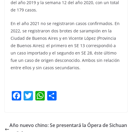
del año 2019 y la semana 12 del año 2020, con un total
de 179 casos.
En el año 2021 no se registraron casos confirmados. En
2022, se registraron dos brotes de sarampión en la
Ciudad de Buenos Aires y en Vicente López (Provincia
de Buenos Aires): el primero en SE 13 correspondió a
un caso importado y el segundo en SE 28, éste último
fue un caso de origen desconocido. Ambos sin relación
entre ellos y sin casos secundarios.
F
T
W
C
a
w
h
o
c
itt
at
m
e
er
s
p
Año nuevo chino: Se presentará la Ópera de Sichuan