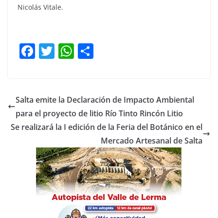
Nicolás Vitale.
F
T
W
C
a
w
h
o
c
itt
at
m
e
er
s
p
Salta emite la Declaración de Impacto Ambiental
b
A
ar
para el proyecto de litio Río Tinto Rincón Litio
o
p
tir
Se realizará la I edición de la Feria del Botánico en el
o
p
Mercado Artesanal de Salta
k