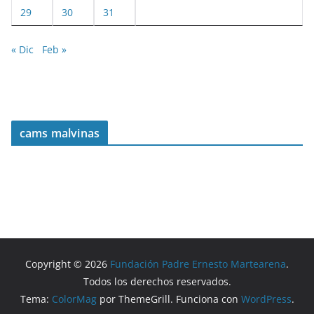
29
30
31
« Dic
Feb »
cams malvinas
Copyright © 2026
Fundación Padre Ernesto Martearena
.
Todos los derechos reservados.
Tema:
ColorMag
por ThemeGrill. Funciona con
WordPress
.