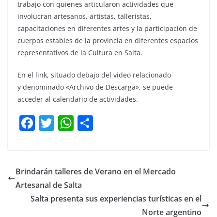
trabajo con quienes articularon actividades que
involucran artesanos, artistas, talleristas,
capacitaciones en diferentes artes y la participación de
cuerpos estables de la provincia en diferentes espacios
representativos de la Cultura en Salta.
En el link, situado debajo del video relacionado
y denominado «Archivo de Descarga», se puede
acceder al calendario de actividades.
F
T
W
C
a
w
h
o
c
itt
at
m
e
er
s
p
Brindarán talleres de Verano en el Mercado
b
A
ar
Artesanal de Salta
o
p
tir
Salta presenta sus experiencias turísticas en el
o
p
Norte argentino