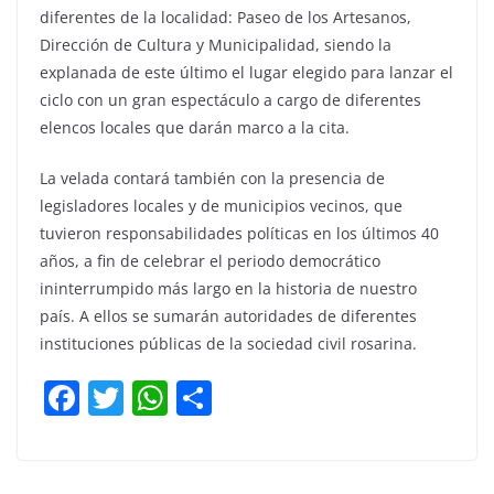
diferentes de la localidad: Paseo de los Artesanos,
Dirección de Cultura y Municipalidad, siendo la
explanada de este último el lugar elegido para lanzar el
ciclo con un gran espectáculo a cargo de diferentes
elencos locales que darán marco a la cita.
La velada contará también con la presencia de
legisladores locales y de municipios vecinos, que
tuvieron responsabilidades políticas en los últimos 40
años, a fin de celebrar el periodo democrático
ininterrumpido más largo en la historia de nuestro
país. A ellos se sumarán autoridades de diferentes
instituciones públicas de la sociedad civil rosarina.
F
T
W
C
a
w
h
o
c
itt
at
m