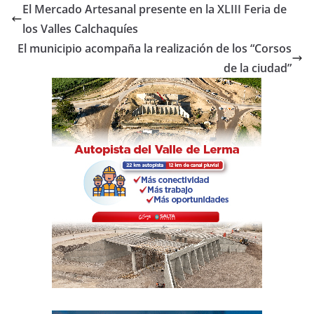
e
er
s
p
El Mercado Artesanal presente en la XLIII Feria de
b
A
ar
los Valles Calchaquíes
o
p
tir
El municipio acompaña la realización de los “Corsos
o
p
de la ciudad”
k