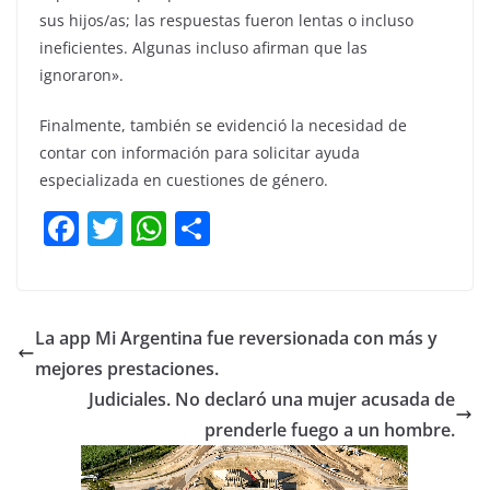
sus hijos/as; las respuestas fueron lentas o incluso
ineficientes. Algunas incluso afirman que las
ignoraron».
Finalmente, también se evidenció la necesidad de
contar con información para solicitar ayuda
especializada en cuestiones de género.
F
T
W
C
a
w
h
o
c
itt
at
m
e
er
s
p
La app Mi Argentina fue reversionada con más y
b
A
ar
mejores prestaciones.
o
p
tir
Judiciales. No declaró una mujer acusada de
o
p
prenderle fuego a un hombre.
k