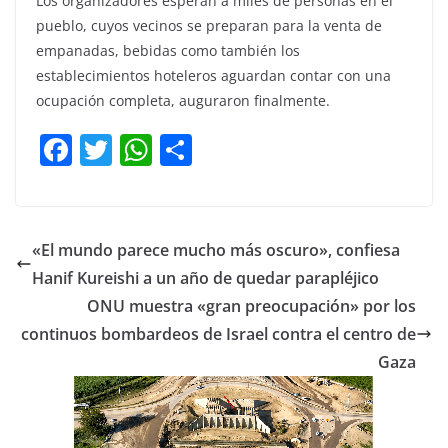
Los organizadores esperan a miles de personas en el
pueblo, cuyos vecinos se preparan para la venta de
empanadas, bebidas como también los
establecimientos hoteleros aguardan contar con una
ocupación completa, auguraron finalmente.
F
T
W
C
a
w
h
o
c
itt
at
m
e
er
s
p
«El mundo parece mucho más oscuro», confiesa
b
A
ar
Hanif Kureishi a un año de quedar parapléjico
o
p
tir
ONU muestra «gran preocupación» por los
o
p
continuos bombardeos de Israel contra el centro de
Gaza
k