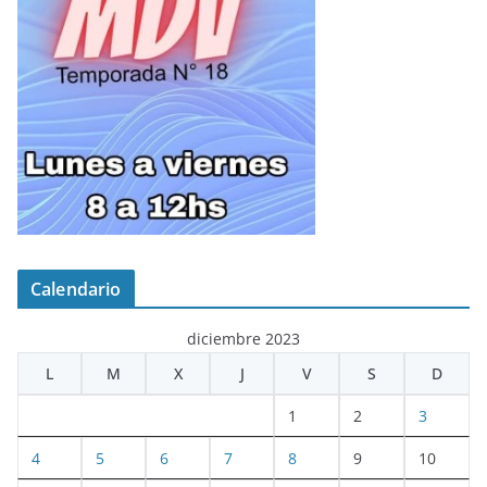
Calendario
diciembre 2023
L
M
X
J
V
S
D
1
2
3
4
5
6
7
8
9
10