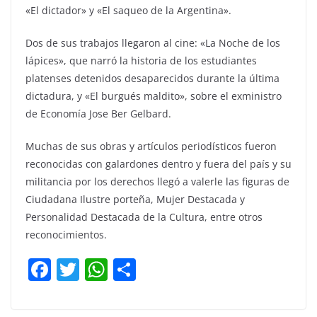
«El dictador» y «El saqueo de la Argentina».
Dos de sus trabajos llegaron al cine: «La Noche de los
lápices», que narró la historia de los estudiantes
platenses detenidos desaparecidos durante la última
dictadura, y «El burgués maldito», sobre el exministro
de Economía Jose Ber Gelbard.
Muchas de sus obras y artículos periodísticos fueron
reconocidas con galardones dentro y fuera del país y su
militancia por los derechos llegó a valerle las figuras de
Ciudadana Ilustre porteña, Mujer Destacada y
Personalidad Destacada de la Cultura, entre otros
reconocimientos.
F
T
W
C
a
w
h
o
c
itt
at
m