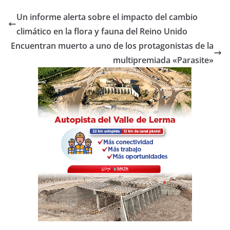
e
er
s
p
Un informe alerta sobre el impacto del cambio
b
A
ar
climático en la flora y fauna del Reino Unido
o
p
tir
Encuentran muerto a uno de los protagonistas de la
o
p
multipremiada «Parasite»
k