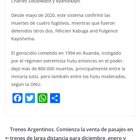
Charles Sikubwabo y Ryandikayo.
Desde mayo de 2020, este sistema confirmó las
muertes de cuatro fugitivos, mientras que fueron
detenidos otros dos, Félicien Kabuga and Fulgence
Kayishema.
El genocidio cometido en 1994 en Ruanda, instigado
por el régimen extremista hutu entonces en el poder,
dejó más de 800.000 muertos, principalmente entre la
minoría tutsi, pero también entre los hutu moderados,
según la ONU.
F
T
W
C
a
w
h
o
c
itt
at
m
e
er
s
p
Trenes Argentinos. Comienza la venta de pasajes en
b
A
ar
trenes de larga distancia para diciembre, enero y