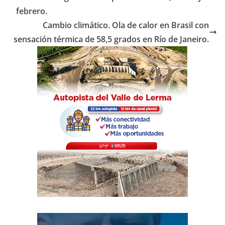
o
p
tir
febrero.
o
p
Cambio climático. Ola de calor en Brasil con
sensación térmica de 58,5 grados en Río de Janeiro.
k