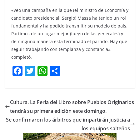
«Veo una campaña en la que (el ministro de Economía y
candidato presidencial, Sergio) Massa ha tenido un rol
fundamental y ha podido transmitir su modelo de país.
Partimos de un lugar mejor (luego de las generales) y
de ninguna manera está terminado el partido. Hay que
seguir trabajando con templanza y constancia»,
completó.
F
T
W
C
a
w
h
o
c
itt
at
m
e
er
s
p
Cultura. La Feria del Libro sobre Pueblos Originarios
b
A
ar
tendrá su primera edición este domingo.
o
p
tir
Se confirmaron los árbitros que impartirán justicia a
o
p
los equipos salteños