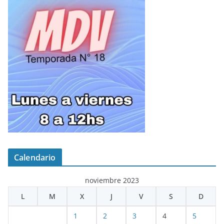
Calendario
noviembre 2023
L
M
X
J
V
S
D
1
2
3
4
5