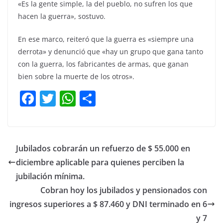
«Es la gente simple, la del pueblo, no sufren los que
hacen la guerra», sostuvo.
En ese marco, reiteró que la guerra es «siempre una
derrota» y denunció que «hay un grupo que gana tanto
con la guerra, los fabricantes de armas, que ganan
bien sobre la muerte de los otros».
F
T
W
C
a
w
h
o
c
itt
at
m
e
er
s
p
Jubilados cobrarán un refuerzo de $ 55.000 en
b
A
ar
diciembre aplicable para quienes perciben la
o
p
tir
jubilación mínima.
o
p
Cobran hoy los jubilados y pensionados con
ingresos superiores a $ 87.460 y DNI terminado en 6
k
y 7