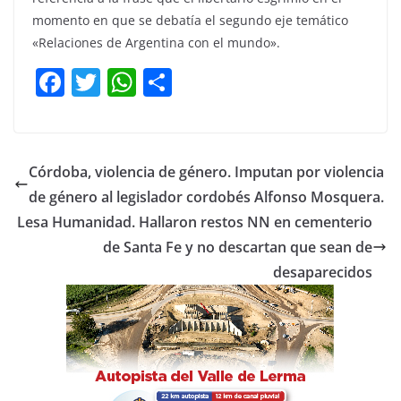
momento en que se debatía el segundo eje temático
«Relaciones de Argentina con el mundo».
F
T
W
C
a
w
h
o
c
itt
at
m
e
er
s
p
Córdoba, violencia de género. Imputan por violencia
b
A
ar
de género al legislador cordobés Alfonso Mosquera.
o
p
tir
Lesa Humanidad. Hallaron restos NN en cementerio
o
p
de Santa Fe y no descartan que sean de
desaparecidos
k