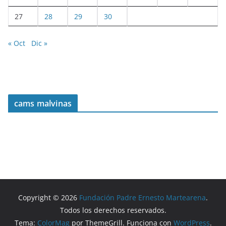
27
28
29
30
« Oct
Dic »
cams malvinas
Copyright © 2026
Fundación Padre Ernesto Martearena
.
Todos los derechos reservados.
Tema:
ColorMag
por ThemeGrill. Funciona con
WordPress
.