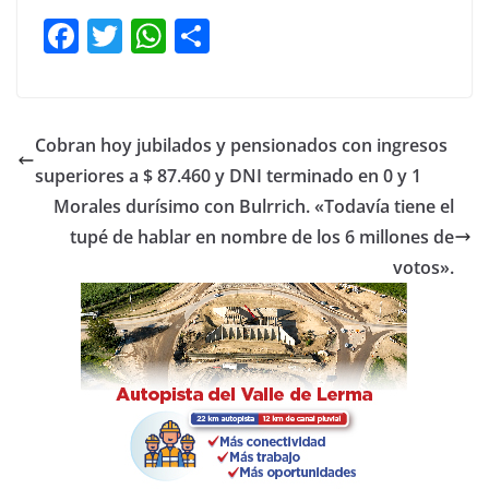
F
T
W
C
a
w
h
o
c
itt
at
m
e
er
s
p
Cobran hoy jubilados y pensionados con ingresos
b
A
ar
superiores a $ 87.460 y DNI terminado en 0 y 1
o
p
tir
Morales durísimo con Bulrrich. «Todavía tiene el
o
p
tupé de hablar en nombre de los 6 millones de
votos».
k