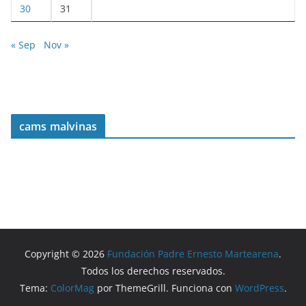
30
31
« Sep
Nov »
cams malvinas
Copyright © 2026
Fundación Padre Ernesto Martearena
.
Todos los derechos reservados.
Tema:
ColorMag
por ThemeGrill. Funciona con
WordPress
.