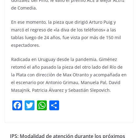
González del Pino, le valió el premio ACE a Mejor Actriz
de Comedia.
En ese momento, la pieza que dirigió Arturo Puig y
marcó el regreso de «la diva de los teléfonos» a las
tablas luego de 24 años, fue vista por más de 150 mil
espectadores.
Radicada en Uruguay desde la pandemia, Giménez
retomó el año pasado la pieza del otro lado del Río de
la Plata con dirección de Max Otranto y acompañada en
el escenario por Antonio Grimau, Manuela Pal, David
Masajnik, Patricia Álvarez y Sebastián Slepovich.
F
T
W
C
a
w
h
o
c
itt
at
m
e
er
s
p
IPS: Modalidad de atención durante los próximos