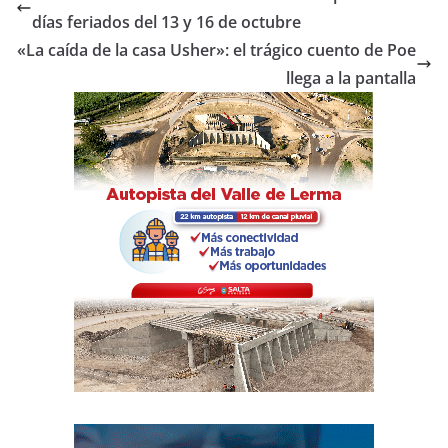
b
A
ar
días feriados del 13 y 16 de octubre
o
p
tir
«La caída de la casa Usher»: el trágico cuento de Poe
o
p
llega a la pantalla
k