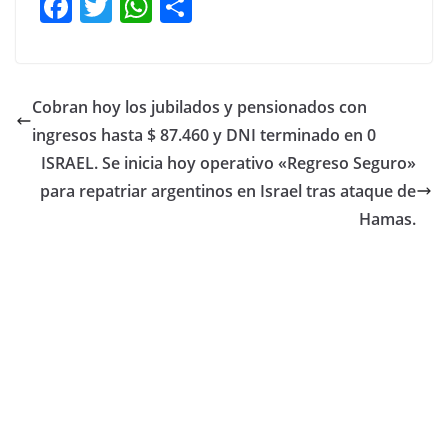
F
T
W
C
a
w
h
o
c
itt
at
m
e
er
s
p
Cobran hoy los jubilados y pensionados con
b
A
ar
ingresos hasta $ 87.460 y DNI terminado en 0
o
p
tir
ISRAEL. Se inicia hoy operativo «Regreso Seguro»
o
p
para repatriar argentinos en Israel tras ataque de
Hamas.
k