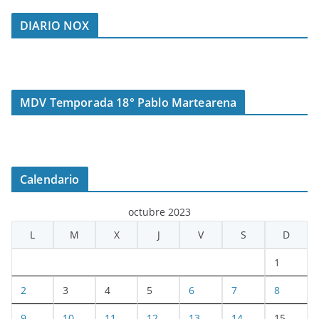
DIARIO NOX
MDV Temporada 18° Pablo Martearena
Calendario
octubre 2023
L
M
X
J
V
S
D
1
2
3
4
5
6
7
8
9
10
11
12
13
14
15