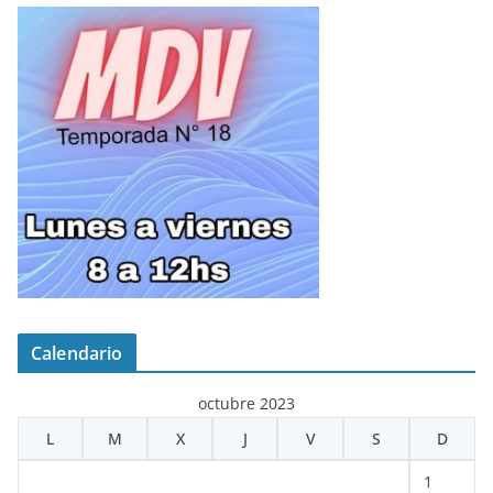
Calendario
octubre 2023
L
M
X
J
V
S
D
1