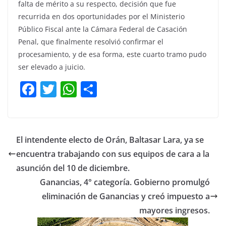
falta de mérito a su respecto, decisión que fue
recurrida en dos oportunidades por el Ministerio
Público Fiscal ante la Cámara Federal de Casación
Penal, que finalmente resolvió confirmar el
procesamiento, y de esa forma, este cuarto tramo pudo
ser elevado a juicio.
F
T
W
C
a
w
h
o
c
itt
at
m
e
er
s
p
El intendente electo de Orán, Baltasar Lara, ya se
b
A
ar
encuentra trabajando con sus equipos de cara a la
o
p
tir
asunción del 10 de diciembre.
o
p
Ganancias, 4° categoría. Gobierno promulgó
eliminación de Ganancias y creó impuesto a
k
mayores ingresos.