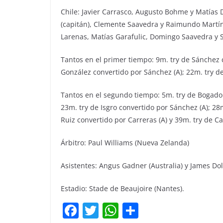
Chile: Javier Carrasco, Augusto Bohme y Matías D
(capitán), Clemente Saavedra y Raimundo Martín
Larenas, Matías Garafulic, Domingo Saavedra y S
Tantos en el primer tiempo: 9m. try de Sánchez c
González convertido por Sánchez (A); 22m. try d
Tantos en el segundo tiempo: 5m. try de Bogado 
23m. try de Isgro convertido por Sánchez (A); 28
Ruiz convertido por Carreras (A) y 39m. try de C
Árbitro: Paul Williams (Nueva Zelanda)
Asistentes: Angus Gadner (Australia) y James D
Estadio: Stade de Beaujoire (Nantes).
F
T
W
C