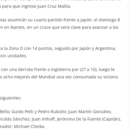
o para que ingrese Juan Cruz Mallía.
mas asumirán su cuarto partido frente a Japón, el domingo 8
én en Nantes, en un cruce que será clave para avanzar a los
eza la Zona D con 14 puntos, seguido por Japón y Argentina,
 sin unidades.
on una derrota frente a Inglaterra por (27 a 10), luego le
los ocho mejores del Mundial una vez consumada su victoria
siguientes:
Bello; Guido Petti y Pedro Rubiolo; Juan Martín González,
colás Sánchez; Juan Imhoff, Jerónimo De la Fuente (Capitán),
enador: Michael Cheika.