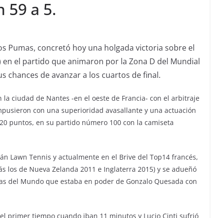
 59 a 5.
Los Pumas, concretó hoy una holgada victoria sobre el
o) en el partido que animaron por la Zona D del Mundial
us chances de avanzar a los cuartos de final.
 la ciudad de Nantes -en el oeste de Francia- con el arbitraje
mpusieron con una superioridad avasallante y una actuación
 20 puntos, en su partido número 100 con la camiseta
án Lawn Tennis y actualmente en el Brive del Top14 francés,
ás los de Nueva Zelanda 2011 e Inglaterra 2015) y se adueñó
pas del Mundo que estaba en poder de Gonzalo Quesada con
l primer tiempo cuando iban 11 minutos y Lucio Cinti sufrió