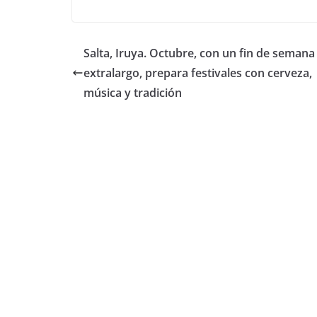
a
w
h
o
c
itt
at
m
e
er
s
p
Salta, Iruya. Octubre, con un fin de semana
b
A
ar
extralargo, prepara festivales con cerveza,
o
p
tir
música y tradición
o
p
k