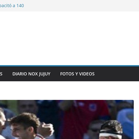
pacitó a 140
tín y Rivadavia
iversario de la
 de Bolivia
plaza 9 de Julio con
 a cursantes del
iocomunicaciones
ar sangre este
S
DIARIO NOX JUJUY
FOTOS Y VIDEOS