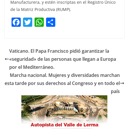
Manufacturera, y estén inscriptas en el Registro Único
de la Matriz Productiva (RUMP).
F
T
W
C
a
w
h
o
c
itt
at
m
e
er
s
p
Vaticano. El Papa Francisco pidió garantizar la
b
A
ar
«seguridad» de las personas que llegan a Europa
o
p
tir
por el Mediterráneo.
o
p
Marcha nacional. Mujeres y diversidades marchan
esta tarde por sus derechos al Congreso y en todo el
k
país