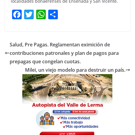
localidades bonaerenses de Ensenada y San Vicente.
F
T
W
C
a
w
h
o
c
itt
at
m
e
er
s
p
Salud, Pre Pagas. Reglamentan eximición de
b
A
ar
contribuciones patronales y plan de pagos para
o
p
tir
prepagas que congelan cuotas.
o
p
Milei, un viejo modelo para destruir un país.
k