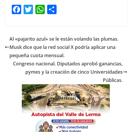
F
T
W
C
a
w
h
o
c
itt
at
m
e
er
s
p
Al «pajarito azul» se le están volando las plumas.
b
A
ar
Musk dice que la red social X podría aplicar una
o
p
tir
pequeña cuota mensual.
o
p
Congreso nacional. Diputados aprobó ganancias,
pymes y la creación de cinco Universidades
k
Públicas.